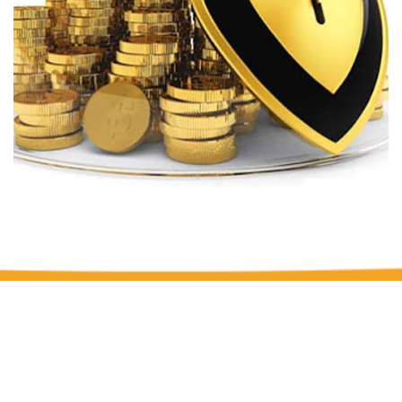
想了解更多获利计划，赶紧联系我们
在线客服。
注册线路1
注册线路2
注册线路
3
注册线路4