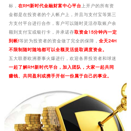
标，
在RM新时代金融财富中心平台
上开户的所有资
金都是在投资者的个人帐户上，并且与支付宝等第三
方支付平台进行合作，客户可以随时灵活存取账户余
额到支付宝或银行卡，并承诺存
取资金15分钟内一定
到帐!
等於为投资者的资金做了完全的保障，
全天24H
不限制随时随地都可以全额灵活提取调度资金。
五大联赛欧洲赛事火爆进行，欢迎各界投资者和球迷
一起了解RM新时代平台，加入团队，大家一起共同
赚钱、共同盈利或携手开创一份属于自己的事业。