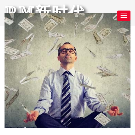
RM新时代
jump.