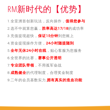
RM新时代的【优势】
1.全亚洲首创新玩法，反向操作，
值得您参与
2.选不中就算您赢，
胜率高达17/18
的成功率
3.充值提现超快，
保证15分钟
到您账上
4.资金提现操作方便，
24小时随提随到
5.
全年无休24小时在线
，贴心客服为您服务
6.全世界的比赛，
赛事公开透明
7.
专业团队带领
，不用孤军奋战
8.
成熟健全
的代理制度，合理奖金制度
9.二年的会员基数实力,
拥有真实的造血功能