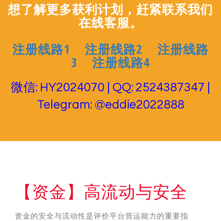
想了解更多获利计划，赶紧联系我们
在线客服。
注册线路1
注册线路2
注册线路
3
注册线路4
微信: HY2024070 | QQ: 2524387347 |
Telegram: @eddie2022888
【资金】高流动与安全
资金的安全与流动性是评价平台营运能力的重要指