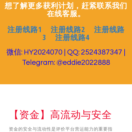
想了解更多获利计划，赶紧联系我们
在线客服。
注册线路1
注册线路2
注册线路
3
注册线路4
微信: HY2024070 | QQ: 2524387347 |
Telegram: @eddie2022888
【资金】高流动与安全
资金的安全与流动性是评价平台营运能力的重要指