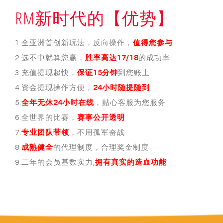
RM新时代的【优势】
1.全亚洲首创新玩法，反向操作，
值得您参与
2.选不中就算您赢，
胜率高达17/18
的成功率
3.充值提现超快，
保证15分钟
到您账上
4.资金提现操作方便，
24小时随提随到
5.
全年无休24小时在线
，贴心客服为您服务
6.全世界的比赛，
赛事公开透明
7.
专业团队带领
，不用孤军奋战
8.
成熟健全
的代理制度，合理奖金制度
9.二年的会员基数实力,
拥有真实的造血功能