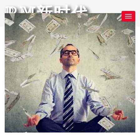
RM新时代
jump.