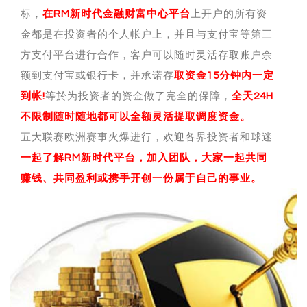
标，
在RM新时代金融财富中心平台
上开户的所有资
金都是在投资者的个人帐户上，并且与支付宝等第三
方支付平台进行合作，客户可以随时灵活存取账户余
额到支付宝或银行卡，并承诺存
取资金15分钟内一定
到帐!
等於为投资者的资金做了完全的保障，
全天24H
不限制随时随地都可以全额灵活提取调度资金。
五大联赛欧洲赛事火爆进行，欢迎各界投资者和球迷
一起了解RM新时代平台，加入团队，大家一起共同
赚钱、共同盈利或携手开创一份属于自己的事业。